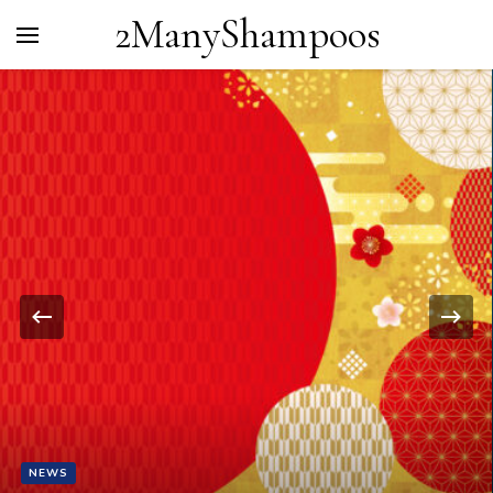
2ManyShampoos
NEWS